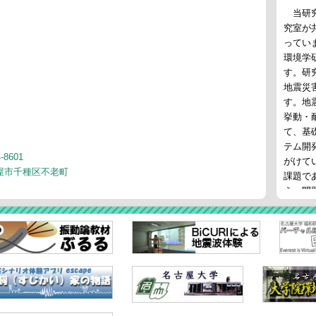
当研究
究室が
ってい
環境学
す。研
地震災
す。地
挙動・
て、基
テム開
-8601
がけて
屋市千種区不老町
課題で
え、問
防災意
ていま
研究活
防災の
や自治
会も継
来るべ
す。こ