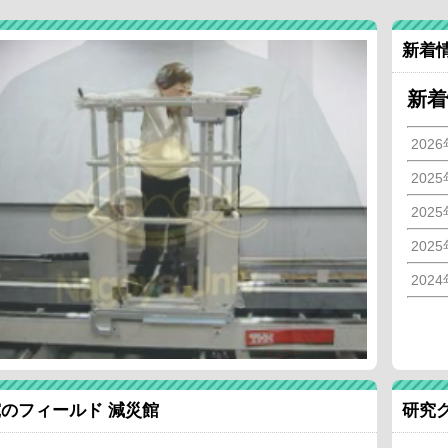
新着
新着
202
202
202
202
202
のフィールド 減災館
研究