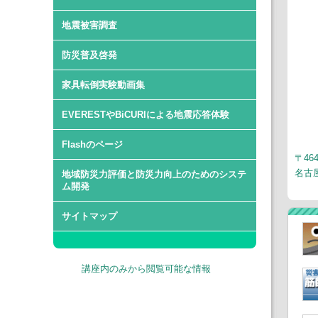
地震被害調査
防災普及啓発
家具転倒実験動画集
EVERESTやBiCURIによる地震応答体験
Flashのページ
〒464
名古
地域防災力評価と防災力向上のためのシステ
ム開発
サイトマップ
講座内のみから閲覧可能な情報