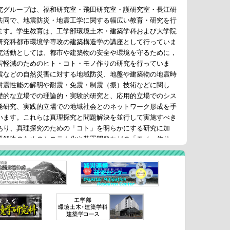
グループは、福和研究室・飛田研究室・護研究室・長江研
共同で、地震防災・地震工学に関する幅広い教育・研究を行
ます。学生教育は、工学部環境土木・建築学科および大学院
研究科都市環境学専攻の建築構造学の講座として行っていま
究活動としては、都市や建築物の安全や環境を守るために，
害軽減のためのヒト・コト・モノ作りの研究を行っていま
震などの自然災害に対する地域防災、地盤や建築物の地震時
耐震性能の解明や耐震・免震・制震（振）技術などに関し
礎的な立場での理論的・実験的研究と、応用的立場でのシス
発研究、実践的立場での地域社会とのネットワーク形成を手
います。これらは真理探究と問題解決を並行して実施すべき
あり、真理探究のための「コト」を明らかにする研究に加
題解決のためのシステム化や装置開発などの「モノ」作り、
識啓発や防災教育・技術者教育などの「ヒト」作りを実践し
す。
動の他、地域で開催される防災イベントにも参加し、地域
ための活動も行っています。また、当研究グループの卒業生
体、企業、あるいは報道機関などの人たちとの定期的な勉強
続して実施しています。
き大地震までのタイムリミットが刻一刻と近づいていま
の大地震から人の命を守り、被害を少しでも低減できるよ