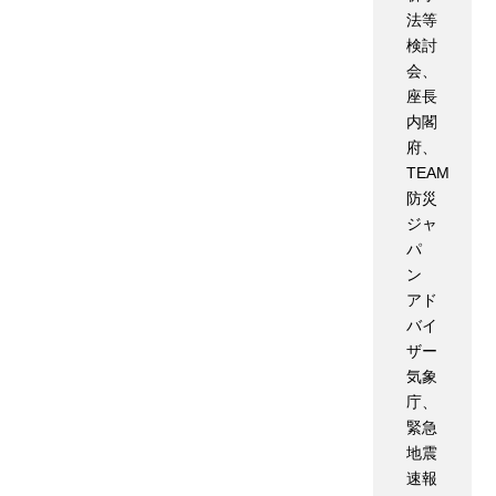
法等
検討
会、
座長
内閣
府、
TEAM
防災
ジャ
パ
ン
アド
バイ
ザー
気象
庁、
緊急
地震
速報