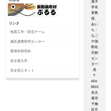
屋大
学名
誉教
授、
リンク
あい
ち・
地震工学・防災チーム
なご
や強
減災連携研究センター
靭化
環境学研究科
共創
セン
名古屋大学
ター
長
安全安心ネット
〒
464-
8601
名古
屋市
千種
区不