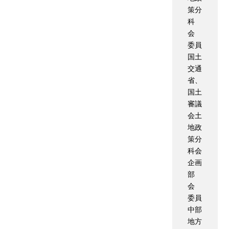
策分
科
会
委員
国土
交通
省、
国土
審議
会土
地政
策分
科会
企画
部
会
委員
中部
地方