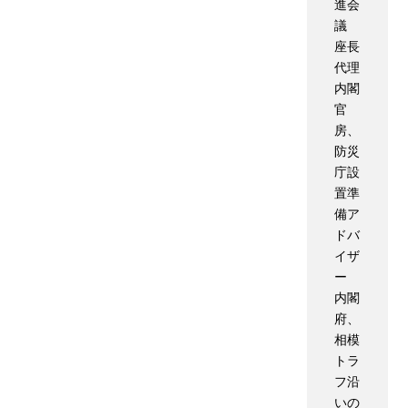
進会
議
座長
代理
内閣
官
房、
防災
庁設
置準
備ア
ドバ
イザ
ー
内閣
府、
相模
トラ
フ沿
いの