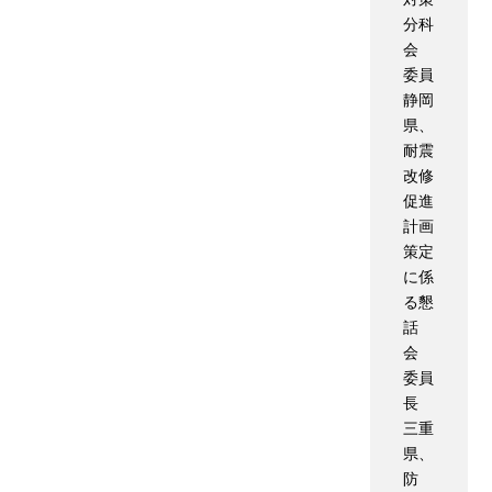
分科
会
委員
静岡
県、
耐震
改修
促進
計画
策定
に係
る懇
話
会
委員
長
三重
県、
防