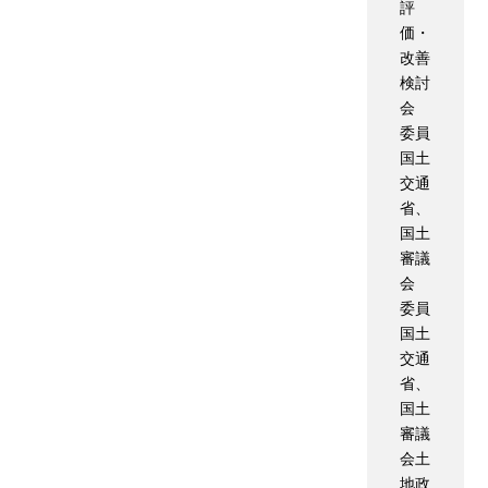
評
価・
改善
検討
会
委員
国土
交通
省、
国土
審議
会
委員
国土
交通
省、
国土
審議
会土
地政