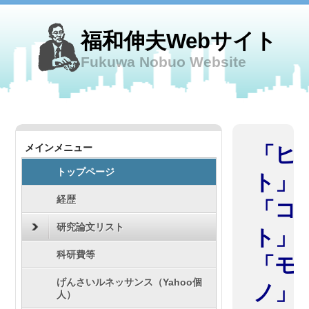
福和伸夫Webサイト
Fukuwa Nobuo Website
メインメニュー
「ヒ
トップページ
ト」
経歴
「コ
研究論文リスト
ト」
科研費等
「モ
げんさいルネッサンス（Yahoo個
ノ」
人）