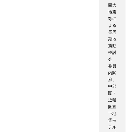
巨大
地震
等に
よる
長周
期地
震動
検討
会
委員
内閣
府、
中部
圏・
近畿
圏直
下地
震モ
デル