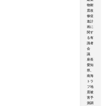
物耐
震改
修促
進計
画に
関す
る有
識者
会
議
座長
愛知
県、
南海
トラ
フ地
震被
害予
測調