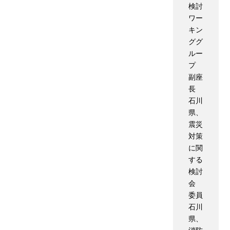
検討
ワー
キン
ググ
ルー
プ
副座
長
石川
県、
震災
対策
に関
する
検討
会
委員
石川
県、