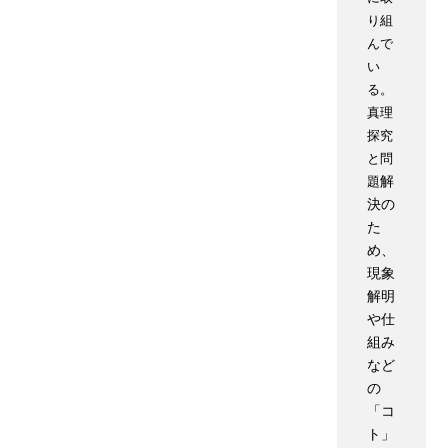
り組
んで
い
る。
真理
探究
と問
解
題
決の
た
め、
現象
解明
や仕
組み
など
の
「コ
ト」