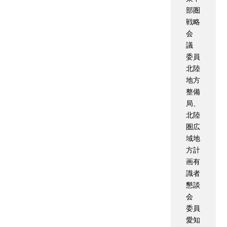
部圏
戦略
会
議
委員
北陸
地方
整備
局、
北陸
圏広
域地
方計
画有
識者
懇談
会
委員
愛知