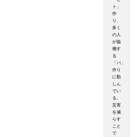
ト」
作
り、
多く
の人
が協
働す
る
「バ」
作り
に勤
しん
でい
る。
災害
を減
らす
こと
で