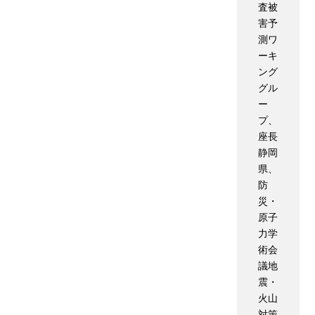
査被
害予
測ワ
ーキ
ング
グル
ー
プ、
座長
静岡
県、
防
災・
原子
力学
術会
議地
震・
火山
対策