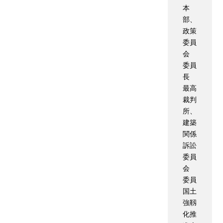
本
部、
政策
委員
会
委員
長
最高
裁判
所、
建築
関係
訴訟
委員
会
委員
国土
強靱
化推