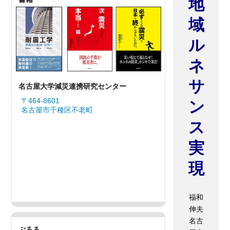
地
域
ル
ネ
サ
名古屋大学減災連携研究センター
〒464-8601
ン
名古屋市千種区不老町
ス
実
現
福和
伸夫
名古
ぶるる