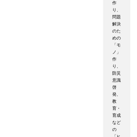
作
り、
問題
解決
のた
めの
「モ
ノ」
作
り、
防災
意識
啓
発、
教
育・
育成
など
の
「ヒ