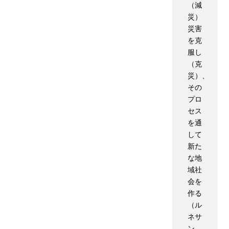
（減
災）
災害
を克
服し
（克
災）、
その
プロ
セス
を通
して
新た
な地
域社
会を
作る
（ル
ネサ
ン