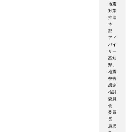
地震
対策
推進
本
部
アド
バイ
ザー
高知
県、
地震
被害
想定
検討
委員
会
委員
長
鹿児