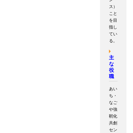
ス）
こと
を目
指し
てい
る。
主
な
役
職
あい
ち・
なご
や強
靭化
共創
セン