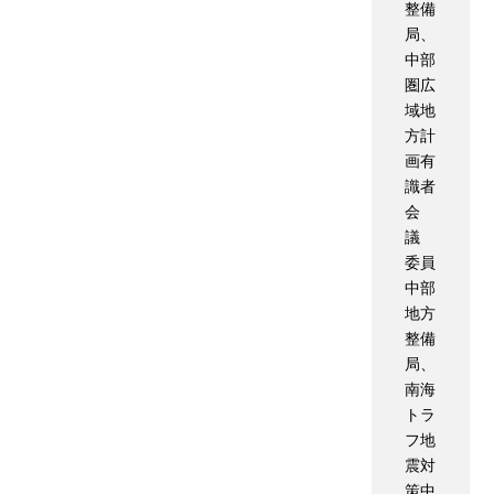
整備
局、
中部
圏広
域地
方計
画有
識者
会
議
委員
中部
地方
整備
局、
南海
トラ
フ地
震対
策中