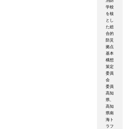
消防
学校
を核
とし
た総
合的
防災
拠点
基本
構想
策定
委員
会
委員
高知
県、
高知
県南
海ト
ラフ