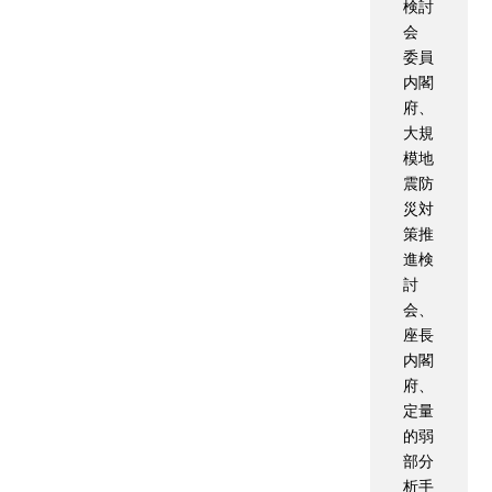
検討
会
委員
内閣
府、
大規
模地
震防
災対
策推
進検
討
会、
座長
内閣
府、
定量
的弱
部分
析手