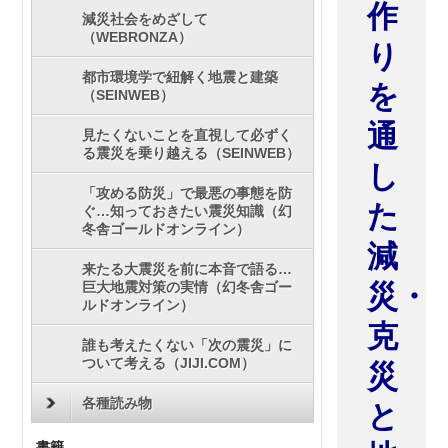
作
減災社会をめざして
（WEBRONZA）
り
都市環境学で紐解く地震と建築
を
（SEINWEB）
通
見たくないことを直視して必ずく
る震災を乗り越える（SEINWEB）
し
「攻める防災」で最悪の事態を防
た
ぐ…知っておきたい震災知識（幻
冬舎ゴールドオンライン）
減
来たる大震災を前に本音で語る…
巨大地震対策の実情（幻冬舎ゴー
災・
ルドオンライン）
克
誰も考えたくない「次の震災」に
ついて考える（JIJI.COM）
災
各種読み物
と
書籍