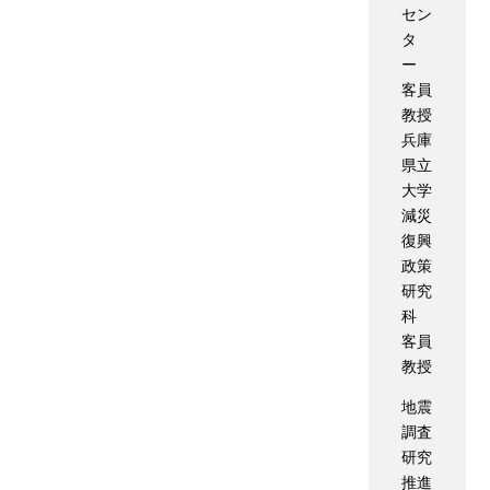
セン
タ
ー
客員
教授
兵庫
県立
大学
減災
復興
政策
研究
科
客員
教授
地震
調査
研究
推進