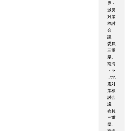
災・
減災
対策
検討
会
議
委員
三重
県、
南海
トラ
フ地
震対
策検
討会
議
委員
三重
県、