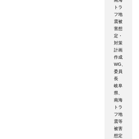
南海
トラ
フ地
震被
害想
定・
対策
計画
作成
WG、
委員
長
岐阜
県、
南海
トラ
フ地
震等
被害
想定