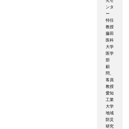
究セ
ンタ
ー
特任
教授
藤田
医科
大学
医学
部
顧
問、
客員
教授
愛知
工業
大学
地域
防災
研究